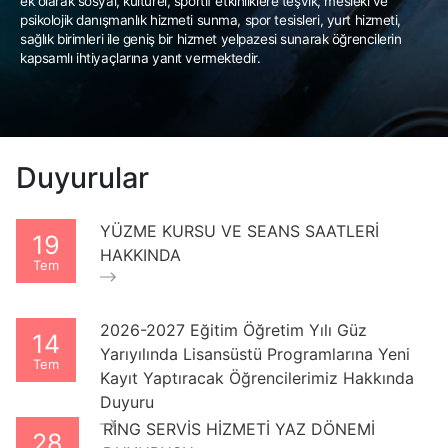
ek olarak sosyal, kültürel, sportif etkinliklere teşvik, mesleki ve
psikolojik danışmanlık hizmeti sunma, spor tesisleri, yurt hizmeti,
sağlık birimleri ile geniş bir hizmet yelpazesi sunarak öğrencilerin
kapsamlı ihtiyaçlarına yanıt vermektedir.
Duyurular
YÜZME KURSU VE SEANS SAATLERİ
19
HAKKINDA
Tem
2026-2027 Eğitim Öğretim Yılı Güz
14
Yarıyılında Lisansüstü Programlarına Yeni
Tem
Kayıt Yaptıracak Öğrencilerimiz Hakkında
Duyuru
RİNG SERVİS HİZMETİ YAZ DÖNEMİ
28