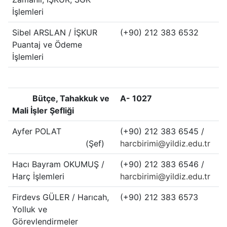
İşlemleri
Sibel ARSLAN / İŞKUR
(+90) 212 383 6532
Puantaj ve Ödeme
İşlemleri
Bütçe, Tahakkuk ve
A- 1027
Mali İşler Şefliği
Ayfer POLAT
(+90) 212 383 6545 /
(Şef)
harcbirimi@yildiz.edu.tr
Hacı Bayram OKUMUŞ /
(+90) 212 383 6546 /
Harç İşlemleri
harcbirimi@yildiz.edu.tr
Firdevs GÜLER / Harıcah,
(+90) 212 383 6573
Yolluk ve
Görevlendirmeler