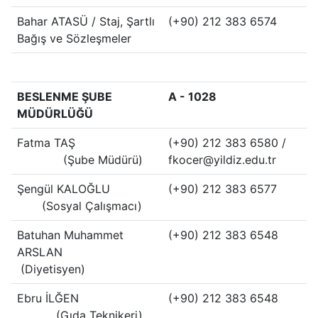
Bahar ATASÜ / Staj, Şartlı
(+90) 212 383 6574
Bağış ve Sözleşmeler
BESLENME ŞUBE
A - 1028
MÜDÜRLÜĞÜ
Fatma TAŞ
(+90) 212 383 6580 /
(Şube Müdürü)
fkocer@yildiz.edu.tr
Şengül KALOĞLU
(+90) 212 383 6577
(Sosyal Çalışmacı)
Batuhan Muhammet
(+90) 212 383 6548
ARSLAN
(Diyetisyen)
Ebru İLĞEN
(+90) 212 383 6548
(Gıda Teknikeri)