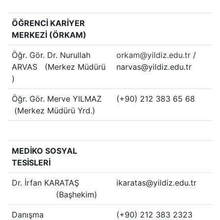
ÖĞRENCİ KARİYER
MERKEZİ (ÖRKAM)
Öğr. Gör. Dr. Nurullah
orkam@yildiz.edu.tr
/
ARVAS (Merkez Müdürü
narvas@yildiz.edu.tr
)
Öğr. Gör. Merve YILMAZ
(+90) 212 383 65 68
(Merkez Müdürü Yrd.)
MEDİKO SOSYAL
TESİSLERİ
Dr. İrfan KARATAŞ
ikaratas@yildiz.edu.tr
(Başhekim)
Danışma
(+90) 212 383 2323