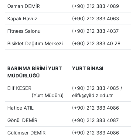
Osman DEMİR
(+90) 212 383 4089
Kapalı Havuz
(+90) 212 383 4063
Fitness Salonu
(+90) 212 383 4037
Bisiklet Dağıtım Merkezi
(+90) 212 383 40 28
BARINMA BİRİMİ YURT
YURT BİNASI
MÜDÜRLÜĞÜ
Elif KESER
(+90) 212 383 4085 /
(Yurt Müdürü)
elifk@yildiz.edu.tr
Hatice ATIL
(+90) 212 383 4086
Gönül DEMİR
(+90) 212 383 4087
Gülümser DEMİR
(+90) 212 383 4086