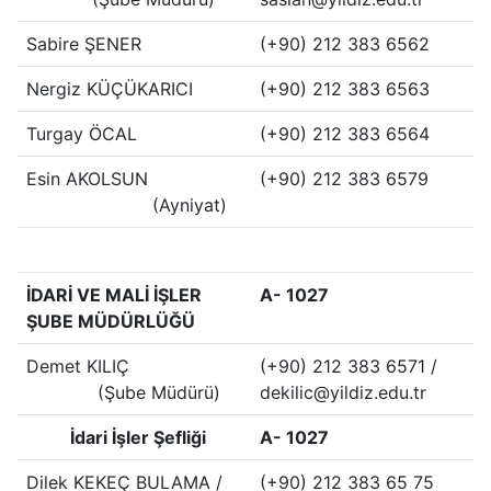
Sabire ŞENER
(+90) 212 383 6562
Nergiz KÜÇÜKARICI
(+90) 212 383 6563
Turgay ÖCAL
(+90) 212 383 6564
Esin AKOLSUN
(+90) 212 383 6579
(Ayniyat)
İDARİ VE MALİ İŞLER
A- 1027
ŞUBE MÜDÜRLÜĞÜ
Demet KILIÇ
(+90) 212 383 6571 /
(Şube Müdürü)
dekilic@yildiz.edu.tr
İdari İşler Şefliği
A- 1027
Dilek KEKEÇ BULAMA /
(+90) 212 383 65 75