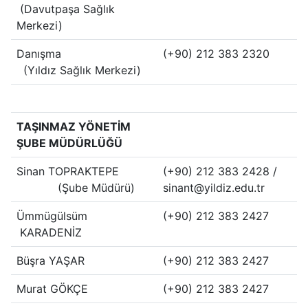
(Davutpaşa Sağlık
Merkezi)
Danışma
(+90) 212 383 2320
(Yıldız Sağlık Merkezi)
TAŞINMAZ YÖNETİM
ŞUBE MÜDÜRLÜĞÜ
Sinan TOPRAKTEPE
(+90) 212 383 2428 /
(Şube Müdürü)
sinant@yildiz.edu.tr
Ümmügülsüm
(+90) 212 383 2427
KARADENİZ
Büşra YAŞAR
(+90) 212 383 2427
Murat GÖKÇE
(+90) 212 383 2427