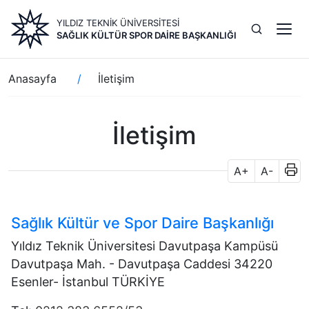
Ana
YILDIZ TEKNİK ÜNİVERSİTESİ
içeriğe
SAĞLIK KÜLTÜR SPOR DAIRE BAŞKANLIĞI
atla
Sayfa
Anasayfa
İletişim
yolu
İletişim
A+
A-
Sağlık Kültür ve Spor Daire Başkanlığı
Yıldız Teknik Üniversitesi Davutpaşa Kampüsü
Davutpaşa Mah. - Davutpaşa Caddesi 34220
Esenler- İstanbul TÜRKİYE