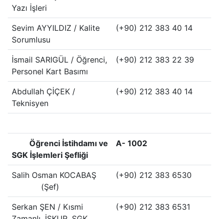
Yazı İşleri
Sevim AYYILDIZ / Kalite
(+90) 212 383 40 14
Sorumlusu
İsmail SARIGÜL / Öğrenci,
(+90) 212 383 22 39
Personel Kart Basımı
Abdullah ÇİÇEK /
(+90) 212 383 40 14
Teknisyen
Öğrenci İstihdamı ve
A- 1002
SGK İşlemleri Şefliği
Salih Osman KOCABAŞ
(+90) 212 383 6530
(Şef)
Serkan ŞEN / Kısmi
(+90) 212 383 6531
Zamanlı, İŞKUR, SGK