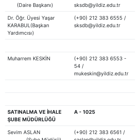
(Daire Başkanı)
sksdb@yildiz.edu.tr
Dr. Öğr. Üyesi Yaşar
(+90) 212 383 6555 /
KARABUL(Başkan
sksdb@yildiz.edu.tr
Yardımcısı)
Muharrem KESKİN
(+90) 212 383 6553 -
54 /
mukeskin@yildiz.edu.tr
SATINALMA VE İHALE
A - 1025
ŞUBE MÜDÜRLÜĞÜ
Sevim ASLAN
(+90) 212 383 6561 /
(Şube Müdürü)
saslan@yildiz.edu.tr