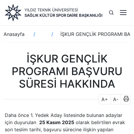
Ana
YILDIZ TEKNİK ÜNİVERSİTESİ
içeriğe
SAĞLIK KÜLTÜR SPOR DAIRE BAŞKANLIĞI
atla
Sayfa
Anasayfa
İŞKUR GENÇLİK PROGRAMI BA
yolu
İŞKUR GENÇLİK
PROGRAMI BAŞVURU
SÜRESİ HAKKINDA
A+
A-
Daha önce 1. Yedek Aday listesinde bulunan adaylar
için duyurulan
25
Kasım 2025
olarak belirtilen evrak
son teslim tarihi, başvuru sürecine ilişkin yapılan